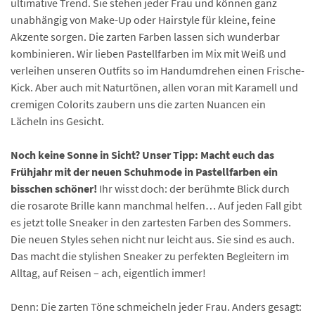
ultimative Trend. Sie stehen jeder Frau und können ganz
unabhängig von Make-Up oder Hairstyle für kleine, feine
Akzente sorgen. Die zarten Farben lassen sich wunderbar
kombinieren. Wir lieben Pastellfarben im Mix mit Weiß und
verleihen unseren Outfits so im Handumdrehen einen Frische-
Kick. Aber auch mit Naturtönen, allen voran mit Karamell und
cremigen Colorits zaubern uns die zarten Nuancen ein
Lächeln ins Gesicht.
Noch keine Sonne in Sicht? Unser Tipp: Macht euch das
Frühjahr mit der neuen Schuhmode in Pastellfarben ein
bisschen schöner!
Ihr wisst doch: der berühmte Blick durch
die rosarote Brille kann manchmal helfen… Auf jeden Fall gibt
es jetzt tolle Sneaker in den zartesten Farben des Sommers.
Die neuen Styles sehen nicht nur leicht aus. Sie sind es auch.
Das macht die stylishen Sneaker zu perfekten Begleitern im
Alltag, auf Reisen – ach, eigentlich immer!
Denn: Die zarten Töne schmeicheln jeder Frau. Anders gesagt: