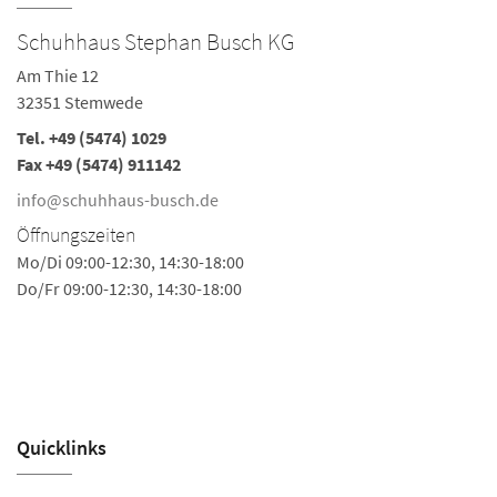
Schuhhaus Stephan Busch KG
S
Am Thie 12
Le
32351 Stemwede
4
Tel.
+49 (5474) 1029
Te
Fax +49 (5474) 911142
Fa
info@schuhhaus-busch.de
i
Öffnungszeiten
Ö
Mo/Di 09:00-12:30, 14:30-18:00
Mo
Do/Fr 09:00-12:30, 14:30-18:00
Di
Mi
Fr
Sa
Quicklinks