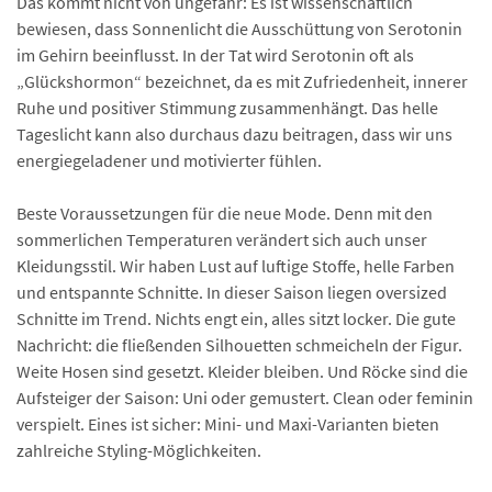
Das kommt nicht von ungefähr: Es ist wissenschaftlich
bewiesen, dass Sonnenlicht die Ausschüttung von Serotonin
im Gehirn beeinflusst. In der Tat wird Serotonin oft als
„Glückshormon“ bezeichnet, da es mit Zufriedenheit, innerer
Ruhe und positiver Stimmung zusammenhängt. Das helle
Tageslicht kann also durchaus dazu beitragen, dass wir uns
energiegeladener und motivierter fühlen.
Beste Voraussetzungen für die neue Mode. Denn mit den
sommerlichen Temperaturen verändert sich auch unser
Kleidungsstil. Wir haben Lust auf luftige Stoffe, helle Farben
und entspannte Schnitte. In dieser Saison liegen oversized
Schnitte im Trend. Nichts engt ein, alles sitzt locker. Die gute
Nachricht: die fließenden Silhouetten schmeicheln der Figur.
Weite Hosen sind gesetzt. Kleider bleiben. Und Röcke sind die
Aufsteiger der Saison: Uni oder gemustert. Clean oder feminin
verspielt. Eines ist sicher: Mini- und Maxi-Varianten bieten
zahlreiche Styling-Möglichkeiten.