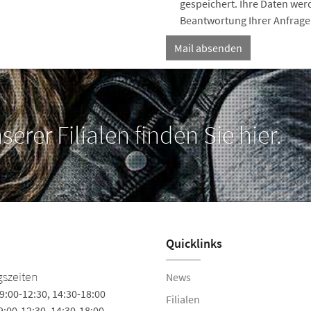
gespeichert. Ihre Daten we
Beantwortung Ihrer Anfrage 
erer Filialen finden Sie hier.
Quicklinks
Schuhhaus Stephan Bu
szeiten
News
KG
9:00-12:30, 14:30-18:00
Filialen
9:00-12:30, 14:30-18:00
Leverner Straße 2