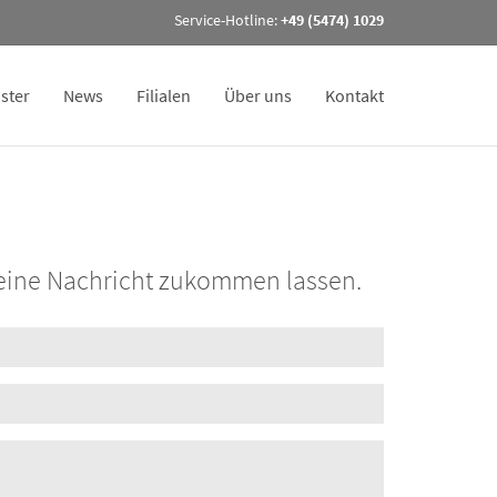
Service-Hotline:
+49 (5474) 1029
ster
News
Filialen
Über uns
Kontakt
 eine Nachricht zukommen lassen.
 Busch KG
Schuhhau
Am Thie 
32351 St
+49 (5474
us-busch.de
http://w
sch.de
info@sch