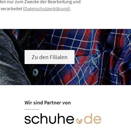
rden nur zum Zwecke der Bearbeitung und
verarbeitet (
Datenschutzerklärung
).
Zu den Filialen
Wir sind Partner von
sch
Öffnungszeiten
Mo 09:00-12:30, 14:30-18:30
Di 08:00-12:30, 14:30-18:30